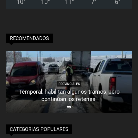
10
°
10
°
11
°
7
°
6
°
RECOMENDADOS
PROVINCIALES
Temporal: habilitan algunos tramos, pero
continúan los retenes
0
CATEGORIAS POPULARES