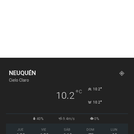
NEUQUÉN
Cielo Claro
°
10.2
°
C
10.2
°
10.2
40%
9.4m/s
0%
JUE
VIE
SÁB
DOM
LUN