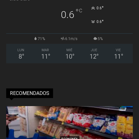
°
0.6
°
C
0.6
°
0.6
71%
6.1m/s
5%
LUN
MAR
MIÉ
JUE
VIE
8
°
11
°
10
°
12
°
11
°
RECOMENDADOS