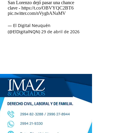
San Lorenzo dejó pasar una chance
clave -
https://t.co/OBVYQC2BT6
pic.twitter.com/nVygbANaMV
— El Digital Neuquén
(@ElDigitalNQN)
29 de abril de 2026