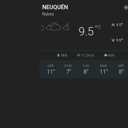
NEUQUÉN
Nubes
°
9.5
°
C
9.5
°
9.5
38%
11.2m/s
96%
SÁB
DOM
LUN
MAR
MIÉ
11
°
7
°
8
°
11
°
8
°