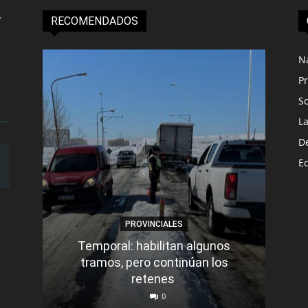
RECOMENDADOS
N
Pr
S
L
D
E
PROVINCIALES
Temporal: habilitan algunos
tramos, pero continúan los
Q
retenes
nu
0