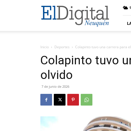
El
9
Digital
Neuquen
L
Inicio
Deportes
Colapinto tuvo una carrera para el
Colapinto tuvo un
olvido
7 de junio de 2026