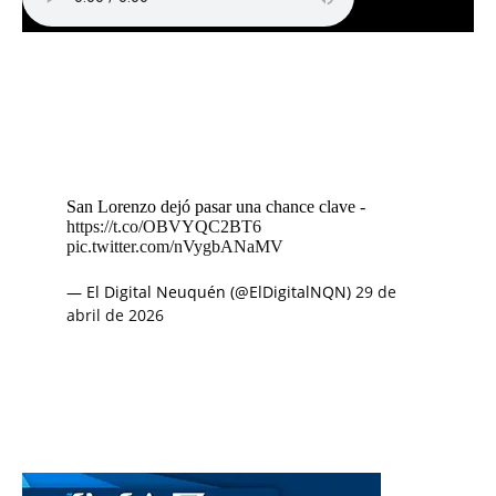
San Lorenzo dejó pasar una chance clave -
https://t.co/OBVYQC2BT6
pic.twitter.com/nVygbANaMV
— El Digital Neuquén (@ElDigitalNQN)
29 de
abril de 2026