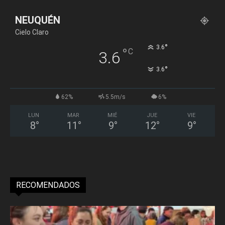
NEUQUÉN
Cielo Claro
°
3.6
°
C
3.6
°
3.6
62%
5.5m/s
6%
LUN
MAR
MIÉ
JUE
VIE
8
°
11
°
9
°
12
°
9
°
RECOMENDADOS