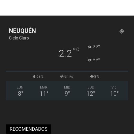
NEUQUÉN
Cielo Claro
°
2.2
°
C
2.2
°
2.2
68%
6m/s
8%
LUN
MAR
MIÉ
JUE
VIE
8
°
11
°
9
°
12
°
10
°
RECOMENDADOS