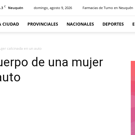
C
.3
domingo, agosto 9, 2026
Farmacias de Turno en Neuquén
Neuquén
A CIUDAD
PROVINCIALES
NACIONALES
DEPORTES
jer calcinada en un auto
uerpo de una mujer
auto