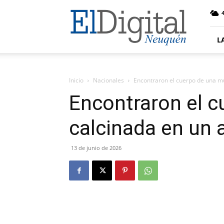
El
4
Digital
Neuquen
L
Inicio
Nacionales
Encontraron el cuerpo de una mu
Encontraron el c
calcinada en un 
13 de junio de 2026