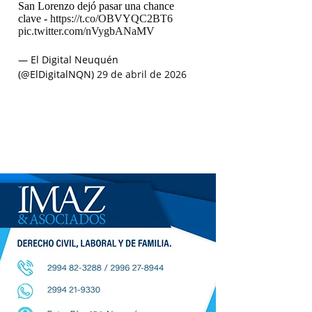
San Lorenzo dejó pasar una chance
clave -
https://t.co/OBVYQC2BT6
pic.twitter.com/nVygbANaMV
— El Digital Neuquén
(@ElDigitalNQN)
29 de abril de 2026