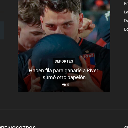
Pr
L
D
E
DEPORTES
Hacen fila para ganarle a River:
Bar
sumó otro papelón
0