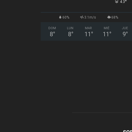
°
4.3
60%
3.1m/s
68%
DOM
LUN
MAR
MIÉ
JUE
8
°
8
°
11
°
11
°
9
°