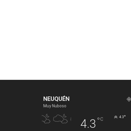
NEUQUÉN
Muy Nuboso
°
4.3
°
C
4.3