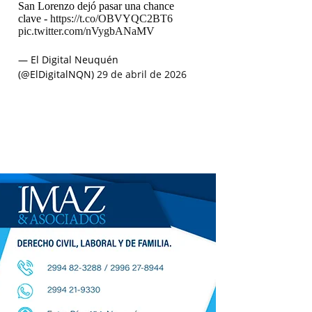
San Lorenzo dejó pasar una chance
clave -
https://t.co/OBVYQC2BT6
pic.twitter.com/nVygbANaMV
— El Digital Neuquén
(@ElDigitalNQN)
29 de abril de 2026