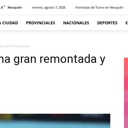
C
.8
viernes, agosto 7, 2026
Farmacias de Turno en Neuquén
Neuquén
A CIUDAD
PROVINCIALES
NACIONALES
DEPORTES
a y terminó octavo
na gran remontada y