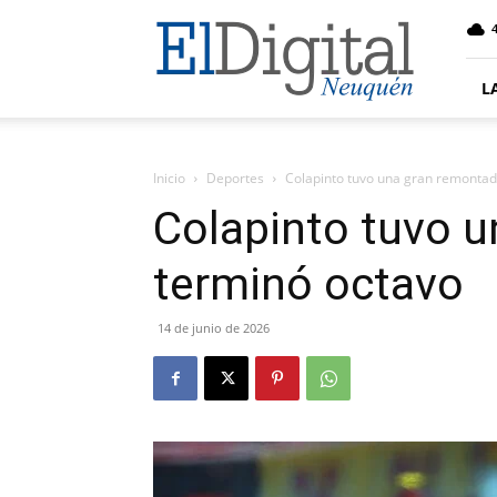
El
4
Digital
Neuquen
L
Inicio
Deportes
Colapinto tuvo una gran remontad
Colapinto tuvo u
terminó octavo
14 de junio de 2026