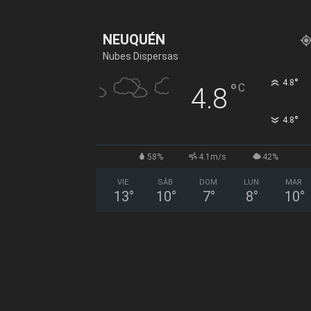
NEUQUÉN
Nubes Dispersas
°
4.8
°
C
4.8
°
4.8
58%
4.1m/s
42%
VIE
SÁB
DOM
LUN
MAR
13
°
10
°
7
°
8
°
10
°