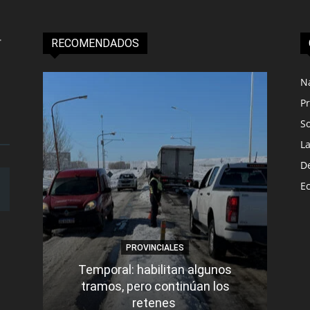
RECOMENDADOS
N
Pr
S
L
D
E
PROVINCIALES
Temporal: habilitan algunos
tramos, pero continúan los
Q
retenes
nu