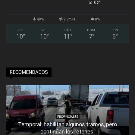
°
8.2
49%
9.3m/s
0%
JUE
VIE
SÁB
DOM
LUN
10
°
10
°
11
°
7
°
6
°
RECOMENDADOS
PROVINCIALES
Temporal: habilitan algunos tramos, pero
continúan los retenes