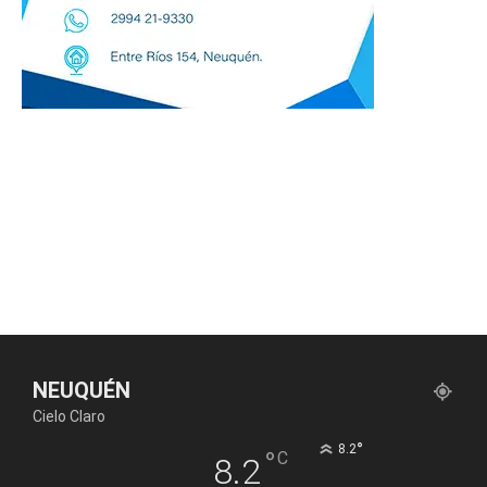
NEUQUÉN
Cielo Claro
°
8.2
°
C
8.2