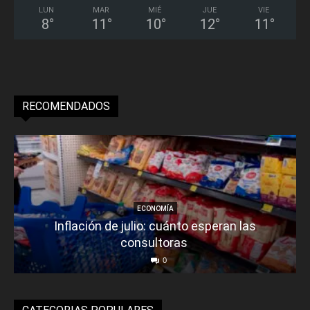
LUN
MAR
MIÉ
JUE
VIE
8
°
11
°
10
°
12
°
11
°
RECOMENDADOS
ECONOMÍA
Inflación de julio: cuánto esperan las
consultoras
0