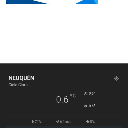
NEUQUÉN
Cielo Claro
°
0.6
°
C
0.6
°
0.6
71%
6.1m/s
5%