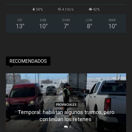
58%
4.1m/s
42%
VIE
SÁB
DOM
LUN
MAR
13
°
10
°
7
°
8
°
10
°
RECOMENDADOS
PROVINCIALES
Temporal: habilitan algunos tramos, pero
continúan los retenes
0