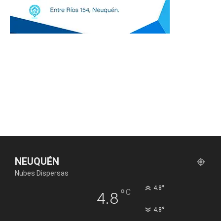
NEUQUÉN
Nubes Dispersas
°
4.8
°
C
4.8
°
4.8