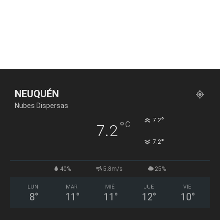
NEUQUÉN
Nubes Dispersas
°
7.2
°
C
7.2
°
7.2
40%
5.8m/s
25%
LUN
MAR
MIÉ
JUE
VIE
8
°
11
°
11
°
12
°
10
°