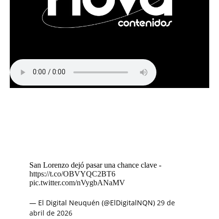
San Lorenzo dejó pasar una chance clave -
https://t.co/OBVYQC2BT6
pic.twitter.com/nVygbANaMV
— El Digital Neuquén (@ElDigitalNQN)
29 de
abril de 2026