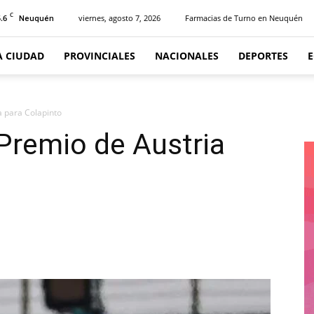
C
.6
viernes, agosto 7, 2026
Farmacias de Turno en Neuquén
Neuquén
A CIUDAD
PROVINCIALES
NACIONALES
DEPORTES
a para Colapinto
 Premio de Austria