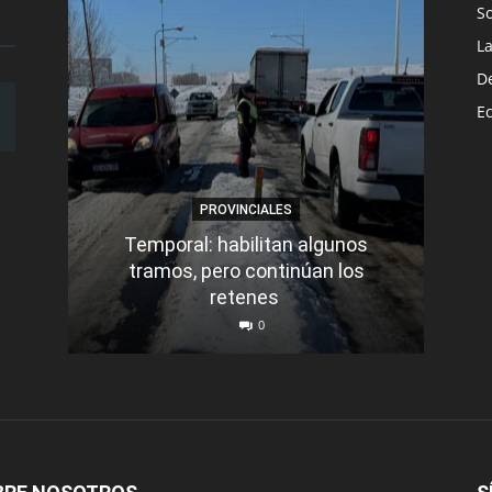
S
L
D
E
PROVINCIALES
Temporal: habilitan algunos
tramos, pero continúan los
Q
retenes
nu
0