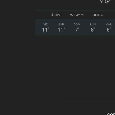
°
5.6
60%
3.4m/s
39%
VIE
SÁB
DOM
LUN
MAR
11
°
11
°
7
°
8
°
6
°