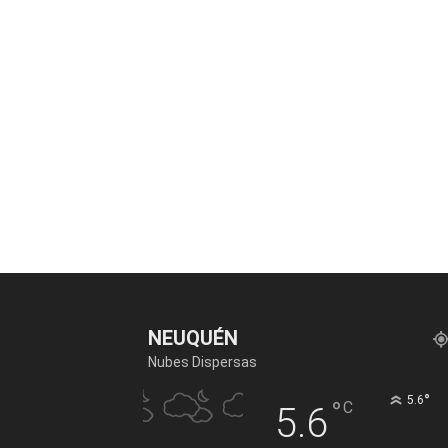
NEUQUÉN
Nubes Dispersas
°
5.6
°
C
5.6