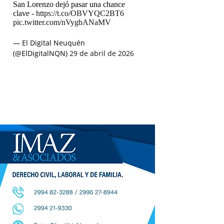
San Lorenzo dejó pasar una chance
clave -
https://t.co/OBVYQC2BT6
pic.twitter.com/nVygbANaMV
— El Digital Neuquén
(@ElDigitalNQN)
29 de abril de 2026