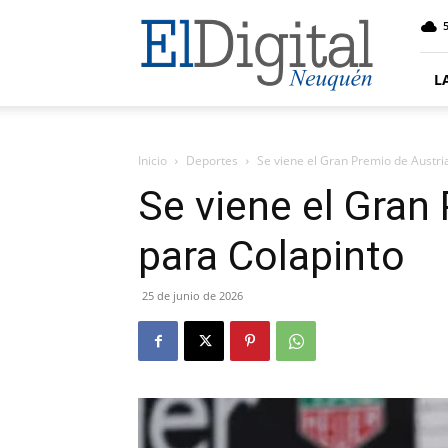
El
5
Digital
Neuquen
L
Inicio
Deportes
Se viene el Gran Premio de Austri
Se viene el Gran
para Colapinto
25 de junio de 2026