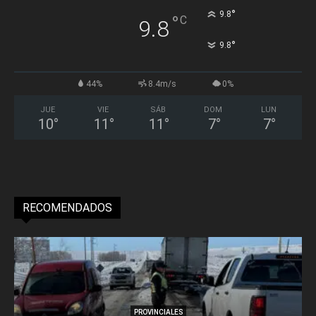
°
9.8
°
C
9.8
°
9.8
44%
8.4m/s
0%
JUE
VIE
SÁB
DOM
LUN
10
°
11
°
11
°
7
°
7
°
RECOMENDADOS
PROVINCIALES