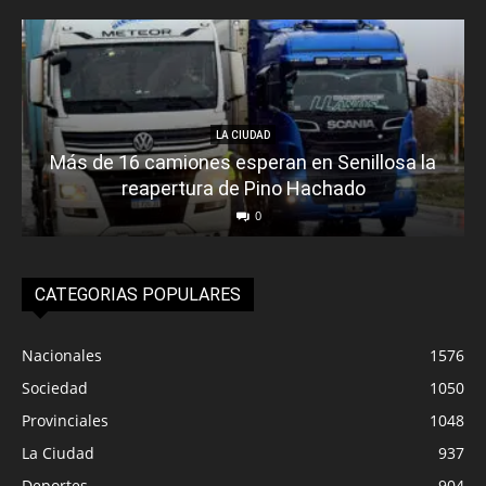
LA CIUDAD
Más de 16 camiones esperan en Senillosa la
reapertura de Pino Hachado
0
CATEGORIAS POPULARES
Nacionales
1576
Sociedad
1050
Provinciales
1048
La Ciudad
937
Deportes
904