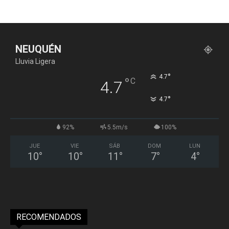
NEUQUÉN
Lluvia Ligera
°
4.7
°
C
4.7
°
4.7
92%
5.5m/s
100%
JUE
VIE
SÁB
DOM
LUN
10
°
10
°
11
°
7
°
4
°
RECOMENDADOS