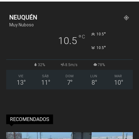
NEUQUÉN
Muy Nuboso
°
10.5
°
C
10.5
°
10.5
32%
8.5m/s
78%
VIE
SÁB
DOM
LUN
MAR
13
°
11
°
7
°
8
°
10
°
RECOMENDADOS