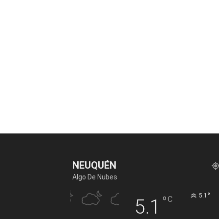
NEUQUÉN
Algo De Nubes
°
5.1
°
C
5.1