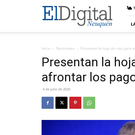
El
5
Digital
Neuquen
L
Inicio
Nacionales
Presentan la hoja de ruta para 
Presentan la hoj
afrontar los pa
6 de julio de 2026