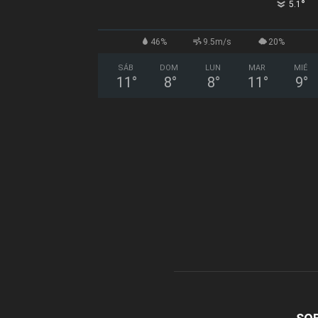
°
5.1
46%
9.5m/s
20%
SÁB
DOM
LUN
MAR
MIÉ
11
°
8
°
8
°
11
°
9
°