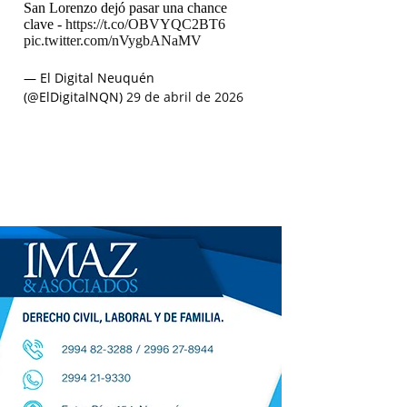
San Lorenzo dejó pasar una chance
clave -
https://t.co/OBVYQC2BT6
pic.twitter.com/nVygbANaMV
— El Digital Neuquén
(@ElDigitalNQN)
29 de abril de 2026