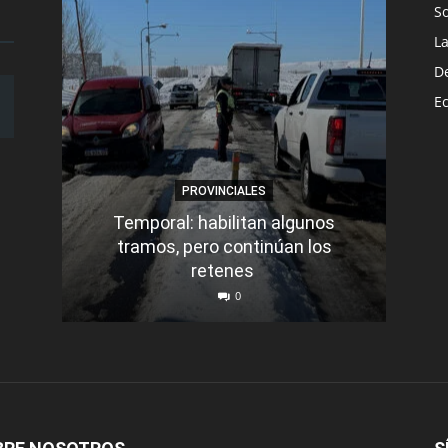
S
L
D
E
PROVINCIALES
Temporal: habilitan algunos
tramos, pero continúan los
Q
retenes
nu
0