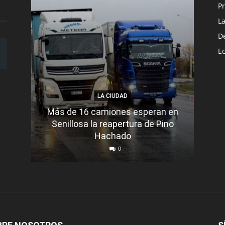
Pr
L
D
E
LA CIUDAD
Más de 16 camiones esperan en
Senillosa la reapertura de Pino
Se e
Hachado
0