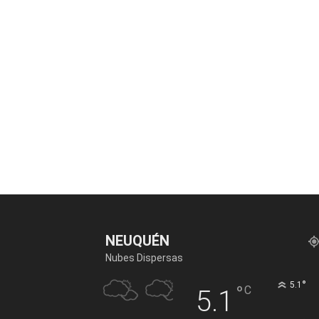
NEUQUÉN
Nubes Dispersas
°
5.1
°
C
5.1