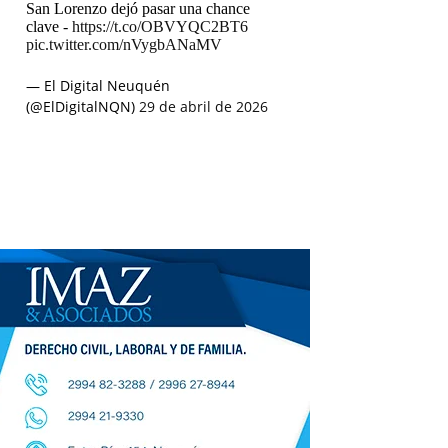
San Lorenzo dejó pasar una chance
clave -
https://t.co/OBVYQC2BT6
pic.twitter.com/nVygbANaMV
— El Digital Neuquén
(@ElDigitalNQN)
29 de abril de 2026