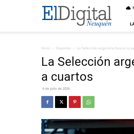
El
5
Digital
Neuquen
L
Inicio
Deportes
La Selección argentina busca su p
La Selección arg
a cuartos
6 de julio de 2026