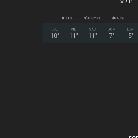
°
5.1
71%
6.3m/s
40%
JUE
VIE
SÁB
DOM
LUN
10
°
11
°
11
°
7
°
5
°