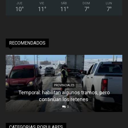
JUE
VIE
SÁB
DOM
LUN
10
°
11
°
11
°
7
°
7
°
RECOMENDADOS
PROVINCIALES
Temporal: habilitan algunos tramos, pero
continúan los retenes
0
CATEGORIAS POPULARES