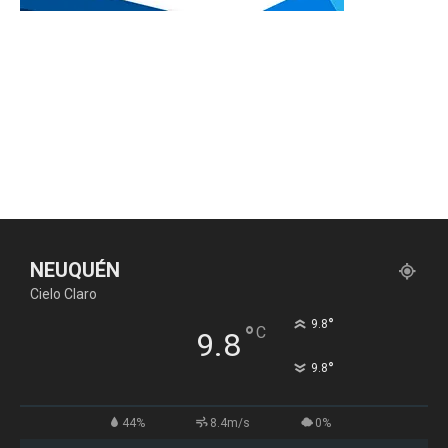
NEUQUÉN
Cielo Claro
°
9.8
°
C
9.8
°
9.8
44%
8.4m/s
0%