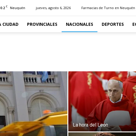
C
10.2
jueves, agosto 6, 2026
Farmacias de Turno en Neuquén
Neuquén
A CIUDAD
PROVINCIALES
NACIONALES
DEPORTES
E
La hora del León