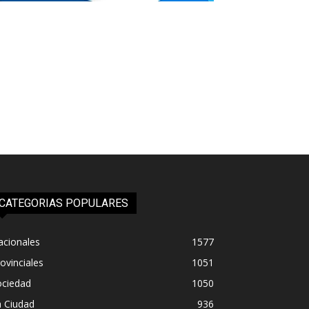
CATEGORIAS POPULARES
acionales
1577
ovinciales
1051
ociedad
1050
a Ciudad
936