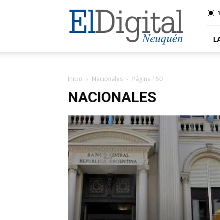
El
Digital
Neuquen
L
Inicio
Nacionales
Página 150
NACIONALES