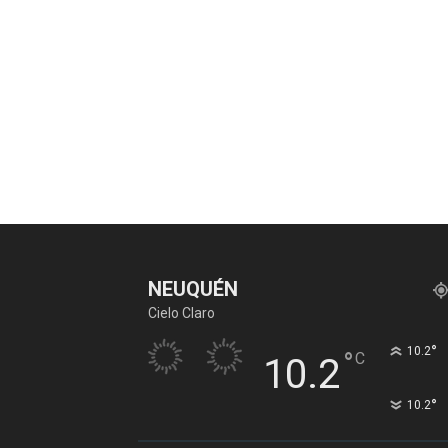
NEUQUÉN
Cielo Claro
°
10.2
°
C
10.2
°
10.2