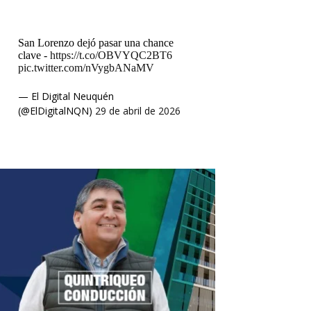
San Lorenzo dejó pasar una chance
clave -
https://t.co/OBVYQC2BT6
pic.twitter.com/nVygbANaMV
— El Digital Neuquén
(@ElDigitalNQN)
29 de abril de 2026