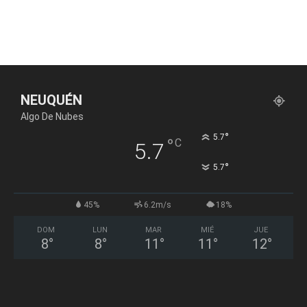
NEUQUÉN
Algo De Nubes
°
5.7
°
C
5.7
°
5.7
45%
6.2m/s
18%
DOM
LUN
MAR
MIÉ
JUE
8
°
8
°
11
°
11
°
12
°