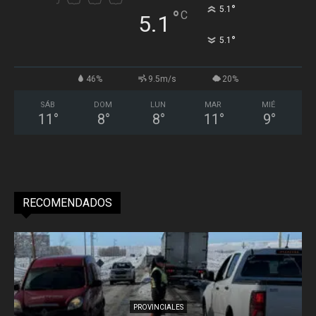
°
5.1
°
C
5.1
°
5.1
46%
9.5m/s
20%
SÁB
DOM
LUN
MAR
MIÉ
11
°
8
°
8
°
11
°
9
°
RECOMENDADOS
PROVINCIALES