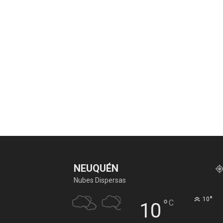
NEUQUÉN
Nubes Dispersas
°
10
°
C
10