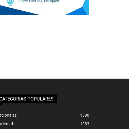
CATEGORIAS POPULARES
acionales
1580
ociedad
1053