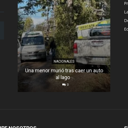
Pr
L
D
E
NACIONALES
Una menor murió tras caer un auto
al lago
Mu
0