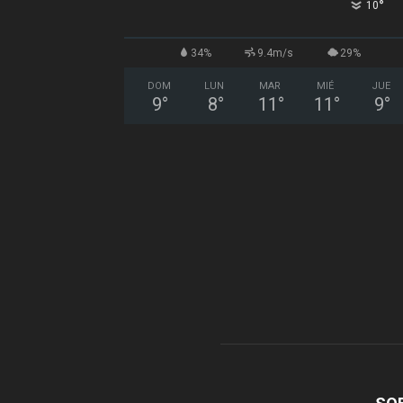
°
10
34%
9.4m/s
29%
DOM
LUN
MAR
MIÉ
JUE
9
°
8
°
11
°
11
°
9
°