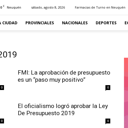
C
10
sábado, agosto 8, 2026
Farmacias de Turno en Neuquén
Neuquén
A CIUDAD
PROVINCIALES
NACIONALES
DEPORTES
E
 2019
FMI: La aprobación de presupuesto
es un “paso muy positivo”
0
0
El oficialismo logró aprobar la Ley
De Presupuesto 2019
0
0