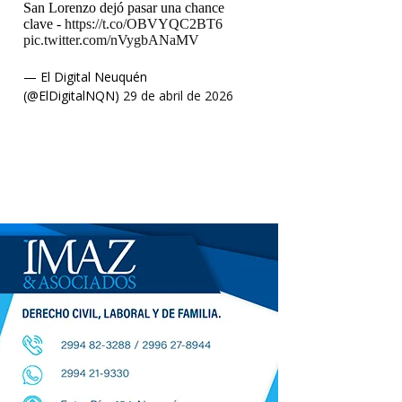
San Lorenzo dejó pasar una chance
clave -
https://t.co/OBVYQC2BT6
pic.twitter.com/nVygbANaMV
— El Digital Neuquén
(@ElDigitalNQN)
29 de abril de 2026