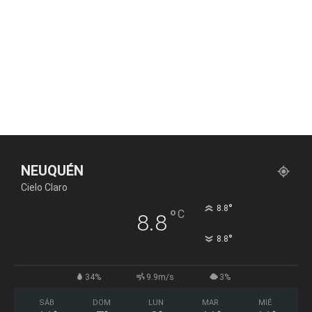
NEUQUÉN
Cielo Claro
°
8.8
°
C
8.8
°
8.8
34%
9.9m/s
3%
SÁB
DOM
LUN
MAR
MIÉ