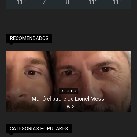
11
°
7
°
8
°
11
°
11
°
RECOMENDADOS
DEPORTES
Murió el padre de Lionel Messi
0
CATEGORIAS POPULARES