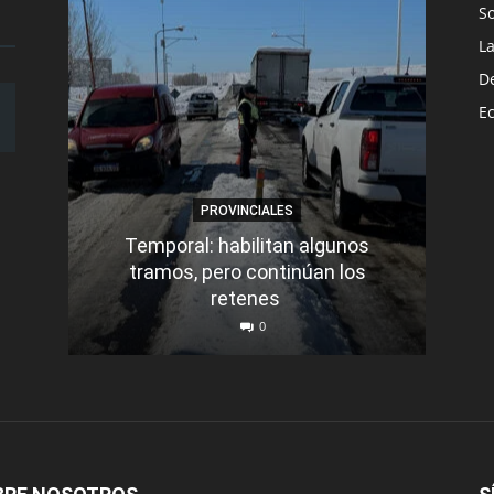
S
L
D
E
PROVINCIALES
Temporal: habilitan algunos
tramos, pero continúan los
Q
retenes
nu
0