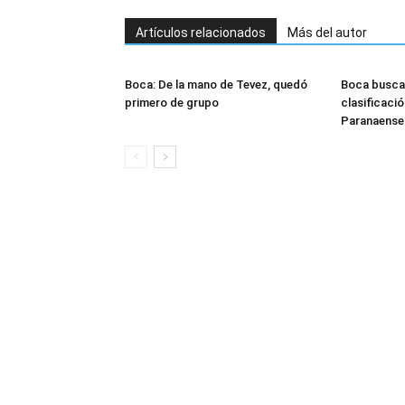
Artículos relacionados
Más del autor
Boca: De la mano de Tevez, quedó
Boca busca 
primero de grupo
clasificaci
Paranaense