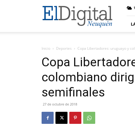
El
Digital
Neuquen
L
Inicio
Deportes
Copa Libertadores: uruguayo y col
Copa Libertadore
colombiano dirig
semifinales
27 de octubre de 2018