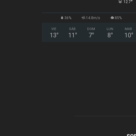
°
12.7
36%
14.8m/s
85%
VIE
SÁB
DOM
LUN
MAR
13
°
11
°
7
°
8
°
10
°