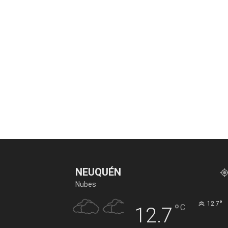
NEUQUÉN
Nubes
°
12.7
°
C
12.7