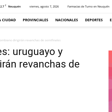
C
12.7
viernes, agosto 7, 2026
Farmacias de Turno en Neuquén
Neuquén
A CIUDAD
PROVINCIALES
NACIONALES
DEPORTES
ombiano dirigirán revanchas de semifinales
s: uruguayo y
irán revanchas de