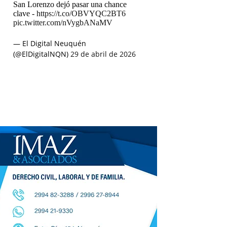
San Lorenzo dejó pasar una chance
clave -
https://t.co/OBVYQC2BT6
pic.twitter.com/nVygbANaMV
— El Digital Neuquén
(@ElDigitalNQN)
29 de abril de 2026