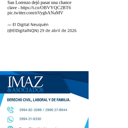
San Lorenzo dejó pasar una chance
clave -
https://t.co/OBVYQC2BT6
pic.twitter.com/nVygbANaMV
— El Digital Neuquén
(@ElDigitalNQN)
29 de abril de 2026