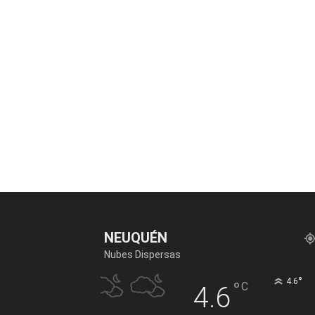
NEUQUÉN
Nubes Dispersas
°
4.6
°
C
4.6