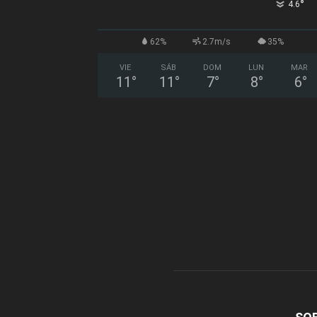
°
4.6
62%
2.7m/s
35%
VIE
SÁB
DOM
LUN
MAR
11
°
11
°
7
°
8
°
6
°