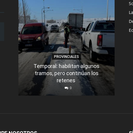
S
L
D
E
PROVINCIALES
Temporal: habilitan algunos
tramos, pero continúan los
Q
retenes
nu
0