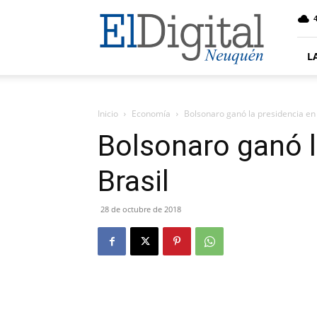
El
4
Digital
Neuquen
L
Inicio
Economía
Bolsonaro ganó la presidencia en 
Bolsonaro ganó l
Brasil
28 de octubre de 2018