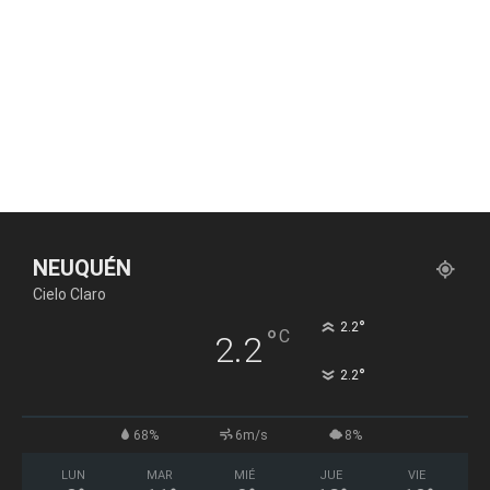
NEUQUÉN
Cielo Claro
°
2.2
°
C
2.2
°
2.2
68%
6m/s
8%
LUN
MAR
MIÉ
JUE
VIE