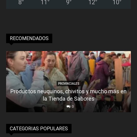
8
°
11
°
9
°
12
°
10
°
RECOMENDADOS
PROVINCIALES
Productos neuquinos, chivitos y mucho más en
la Tienda de Sabores
0
CATEGORIAS POPULARES