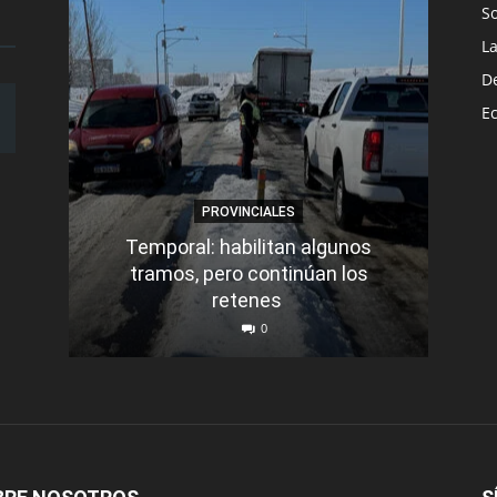
S
L
D
E
PROVINCIALES
Temporal: habilitan algunos
tramos, pero continúan los
Q
retenes
nu
0