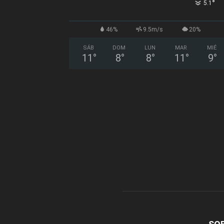
°
5.1
46%
9.5m/s
20%
SÁB
DOM
LUN
MAR
MIÉ
11
°
8
°
8
°
11
°
9
°