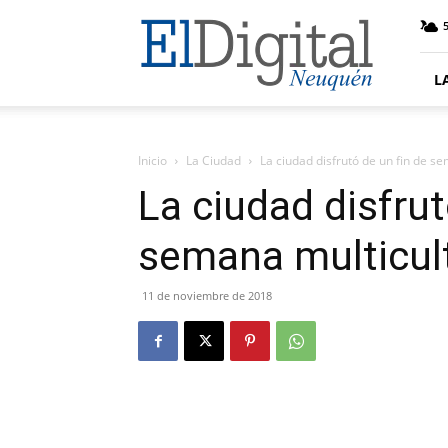
El
5
Digital
Neuquen
L
Inicio
La Ciudad
La ciudad disfrutó de un fin de s
La ciudad disfrut
semana multicul
11 de noviembre de 2018