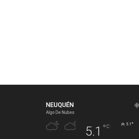
NEUQUÉN
Algo De Nubes
°
5.1
°
C
5.1