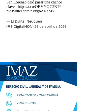
San Lorenzo dejó pasar una chance
clave -
https://t.co/OBVYQC2BT6
pic.twitter.com/nVygbANaMV
— El Digital Neuquén
(@ElDigitalNQN)
29 de abril de 2026