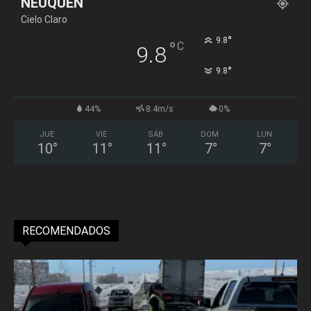
NEUQUÉN
Cielo Claro
°
9.8
°
C
9.8
°
9.8
44%
8.4m/s
0%
JUE
VIE
SÁB
DOM
LUN
10
°
11
°
11
°
7
°
7
°
RECOMENDADOS