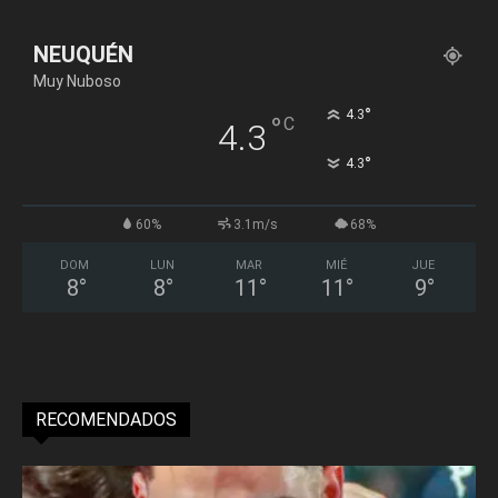
NEUQUÉN
Muy Nuboso
°
4.3
°
C
4.3
°
4.3
60%
3.1m/s
68%
DOM
LUN
MAR
MIÉ
JUE
8
°
8
°
11
°
11
°
9
°
RECOMENDADOS