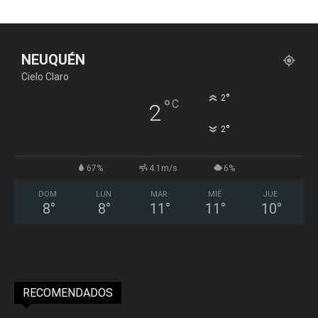
NEUQUÉN
Cielo Claro
°
2
°
C
2
°
2
67%
4.1m/s
6%
DOM
LUN
MAR
MIÉ
JUE
8
°
8
°
11
°
11
°
10
°
RECOMENDADOS