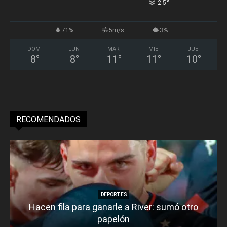
°
2.5
71%
5m/s
3%
DOM
LUN
MAR
MIÉ
JUE
8
°
8
°
11
°
11
°
10
°
RECOMENDADOS
DEPORTES
Hacen fila para ganarle a River: sumó otro
papelón