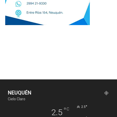
NEUQUÉN
Cielo Claro
°
2.5
°
C
2.5