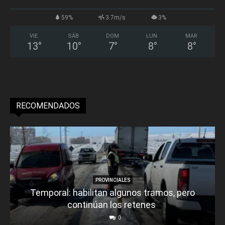
59%
3.7m/s
3%
VIE
SÁB
DOM
LUN
MAR
13
°
10
°
7
°
8
°
8
°
RECOMENDADOS
PROVINCIALES
Temporal: habilitan algunos tramos, pero
continúan los retenes
0