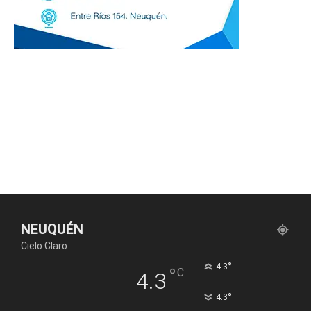
NEUQUÉN
Cielo Claro
°
4.3
°
C
4.3
°
4.3