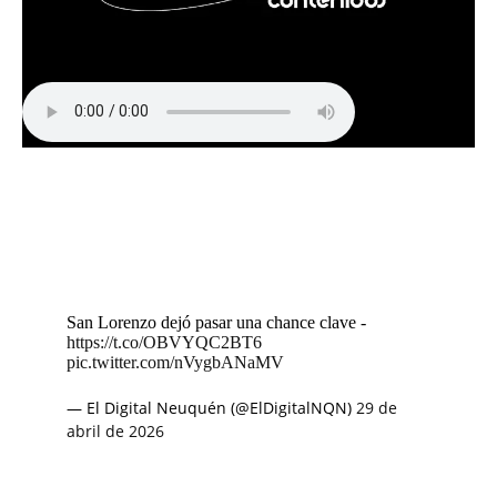
San Lorenzo dejó pasar una chance clave -
https://t.co/OBVYQC2BT6
pic.twitter.com/nVygbANaMV
— El Digital Neuquén (@ElDigitalNQN)
29 de
abril de 2026