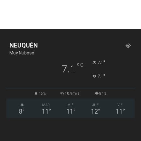
NEUQUÉN
Muy Nuboso
°
7.1
°
C
7.1
°
7.1
46%
10.9m/s
84%
LUN
MAR
MIÉ
JUE
VIE
8
°
11
°
11
°
12
°
11
°