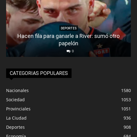
DEPORTES
Hacen fila para ganarle a River: sumó otro
papelón
0
CATEGORIAS POPULARES
Nacionales
1580
Sociedad
1053
Provinciales
1051
La Ciudad
936
Deportes
908
Economía
684