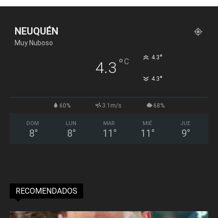
NEUQUÉN
Muy Nuboso
°
4.3
°
C
4.3
°
4.3
60%
3.1m/s
68%
DOM
LUN
MAR
MIÉ
JUE
8
°
8
°
11
°
11
°
9
°
RECOMENDADOS