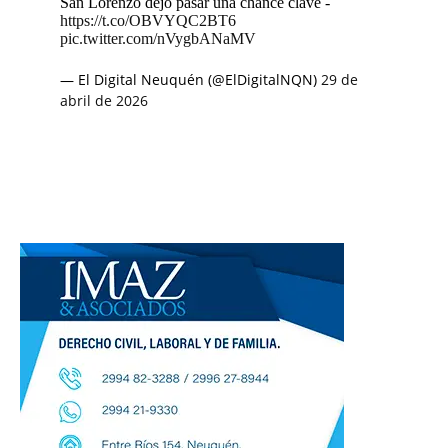
San Lorenzo dejó pasar una chance clave -
https://t.co/OBVYQC2BT6
pic.twitter.com/nVygbANaMV
— El Digital Neuquén (@ElDigitalNQN)
29 de
abril de 2026