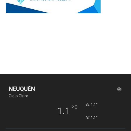
NEUQUÉN
Cielo Claro
°
1.1
°
C
1.1
°
1.1