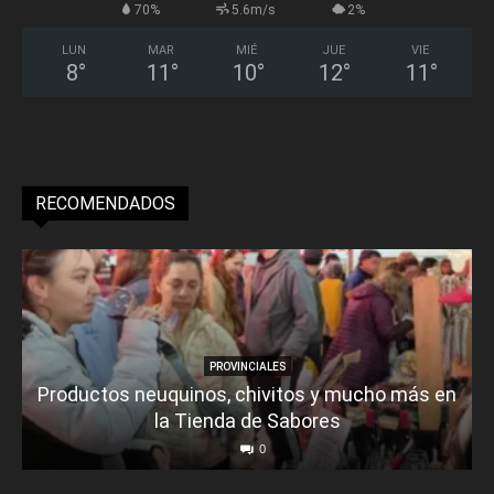
70%
5.6m/s
2%
LUN
MAR
MIÉ
JUE
VIE
8
°
11
°
10
°
12
°
11
°
RECOMENDADOS
PROVINCIALES
Productos neuquinos, chivitos y mucho más en
la Tienda de Sabores
0