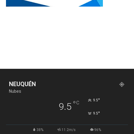
NEUQUÉN
Nubes
°
9.5
°
C
9.5
°
9.5
38%
11.2m/s
96%