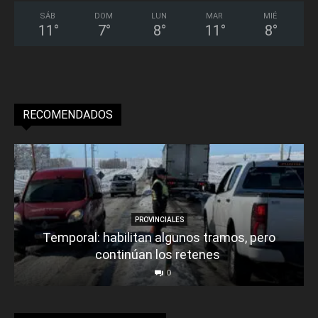
SÁB
DOM
LUN
MAR
MIÉ
11
°
7
°
8
°
11
°
8
°
RECOMENDADOS
PROVINCIALES
Temporal: habilitan algunos tramos, pero
continúan los retenes
0