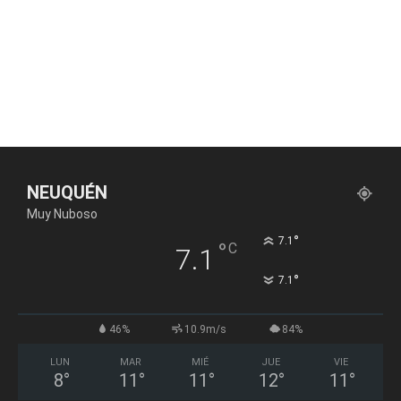
NEUQUÉN
Muy Nuboso
°
7.1
°
C
7.1
°
7.1
46%
10.9m/s
84%
LUN
MAR
MIÉ
JUE
VIE
8
°
11
°
11
°
12
°
11
°