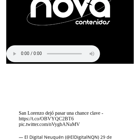
San Lorenzo dejó pasar una chance clave -
https://t.co/OBVYQC2BT6
pic.twitter.com/nVygbANaMV
— El Digital Neuquén (@ElDigitalNQN)
29 de