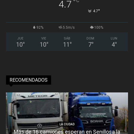
°
C
4.7
°
4.7
92%
5.5m/s
100%
JUE
VIE
SÁB
DOM
LUN
10
°
10
°
11
°
7
°
4
°
RECOMENDADOS
LA CIUDAD
Más de 16 camiones esperan en Senillosa la