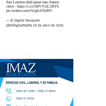
San Lorenzo dejó pasar una chance
clave -
https://t.co/OBVYQC2BT6
pic.twitter.com/nVygbANaMV
— El Digital Neuquén
(@ElDigitalNQN)
29 de abril de 2026