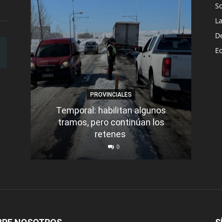
S
L
D
E
PROVINCIALES
Temporal: habilitan algunos
tramos, pero continúan los
Q
retenes
nu
0