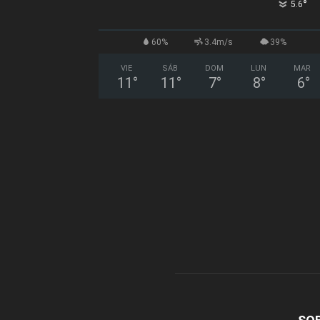
°
5.6
60%
3.4m/s
39%
VIE
SÁB
DOM
LUN
MAR
11
°
11
°
7
°
8
°
6
°