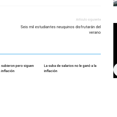
Artículo siguiente
Seis mil estudiantes neuquinos disfrutarán del
verano
s subieron pero siguen
La suba de salarios no le ganó a la
 inflación
inflación