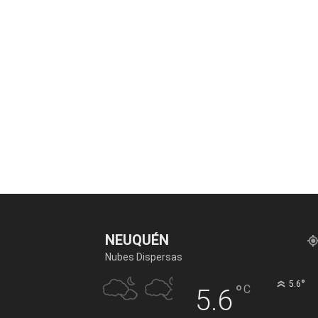
NEUQUÉN
Nubes Dispersas
°
5.6
°
C
5.6