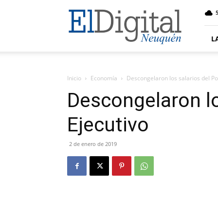
El
5
Digital
Neuquen
L
Inicio
Economía
Descongelaron los salarios del Po
Descongelaron lo
Ejecutivo
2 de enero de 2019