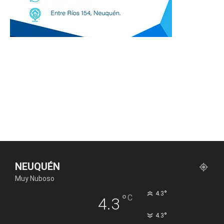
NEUQUÉN
Muy Nuboso
°
4.3
°
C
4.3
°
4.3