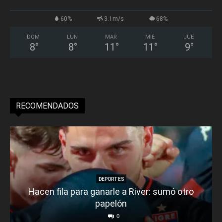
60%
3.1m/s
68%
DOM
LUN
MAR
MIÉ
JUE
8
°
8
°
11
°
11
°
9
°
RECOMENDADOS
DEPORTES
Hacen fila para ganarle a River: sumó otro
papelón
0