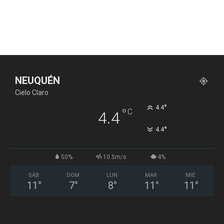
NEUQUÉN
Cielo Claro
°
4.4
°
C
4.4
°
4.4
50%
10.5m/s
4%
SÁB
DOM
LUN
MAR
MIÉ
11
°
7
°
8
°
11
°
11
°