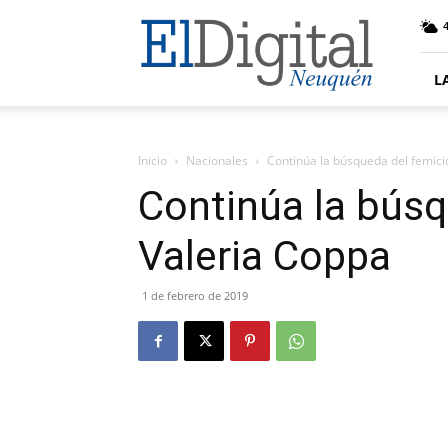
El
Digital
Neuquen
L
Inicio
Nacionales
Continúa la búsqueda del femici
Continúa la búsq
Valeria Coppa
1 de febrero de 2019