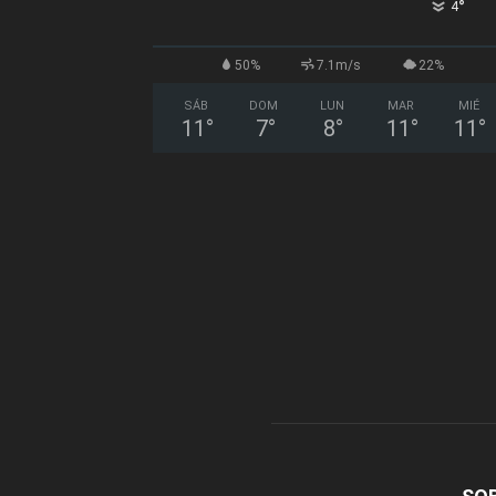
°
4
50%
7.1m/s
22%
SÁB
DOM
LUN
MAR
MIÉ
11
°
7
°
8
°
11
°
11
°