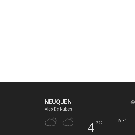
NEUQUÉN
Algo De Nubes
°
4
°
C
4