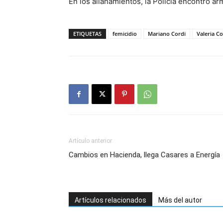
En los allanamientos, la Policía encontró a
ETIQUETAS
femicidio
Mariano Cordi
Valeria C
Artículo anterior
Cambios en Hacienda, llega Casares a Energía
Artículos relacionados
Más del autor