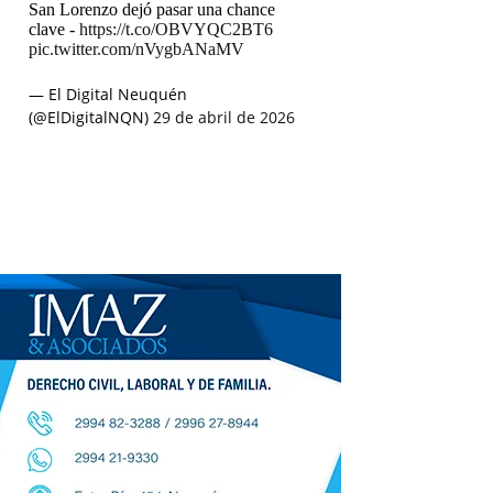
San Lorenzo dejó pasar una chance
clave -
https://t.co/OBVYQC2BT6
pic.twitter.com/nVygbANaMV
— El Digital Neuquén
(@ElDigitalNQN)
29 de abril de 2026