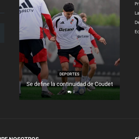
Pr
L
D
E
La
DEPORTES
Se define la continuidad de Coudet
0