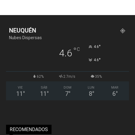
NEUQUÉN
Nubes Dispersas
°
4.6
°
C
4.6
°
4.6
62%
2.7m/s
35%
VIE
SÁB
DOM
LUN
MAR
11
°
11
°
7
°
8
°
6
°
RECOMENDADOS