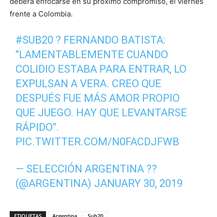
deberá enfocarse en su próximo compromiso, el viernes
frente a Colombia.
#SUB20
? FERNANDO BATISTA:
"LAMENTABLEMENTE CUANDO
COLIDIO ESTABA PARA ENTRAR, LO
EXPULSAN A VERA. CREO QUE
DESPUÉS FUE MÁS AMOR PROPIO
QUE JUEGO. HAY QUE LEVANTARSE
RÁPIDO".
PIC.TWITTER.COM/N0FACDJFWB
— SELECCIÓN ARGENTINA ??
(@ARGENTINA)
JANUARY 30, 2019
ETIQUETAS
Argentina
Sub20