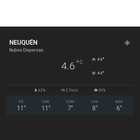
NEUQUÉN
Nubes Dispersas
°
4.6
°
C
4.6
°
4.6
62%
2.7m/s
35%
VIE
SÁB
DOM
LUN
MAR
11
°
11
°
7
°
8
°
6
°