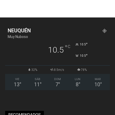
NEUQUÉN
Muy Nuboso
°
10.5
°
C
10.5
°
10.5
32%
8.5m/s
78%
VIE
SÁB
DOM
LUN
MAR
13
°
11
°
7
°
8
°
10
°
RECOMENDADOS