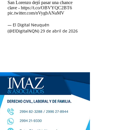
San Lorenzo dejó pasar una chance
clave -
https://t.co/OBVYQC2BT6
pic.twitter.com/nVygbANaMV
— El Digital Neuquén
(@ElDigitalNQN)
29 de abril de 2026