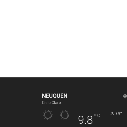
NEUQUÉN
Cielo Claro
°
9.8
°
C
9.8