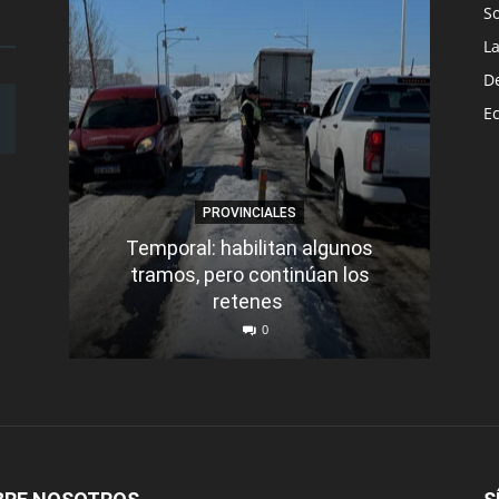
S
L
D
E
PROVINCIALES
Temporal: habilitan algunos
tramos, pero continúan los
Q
retenes
nu
0