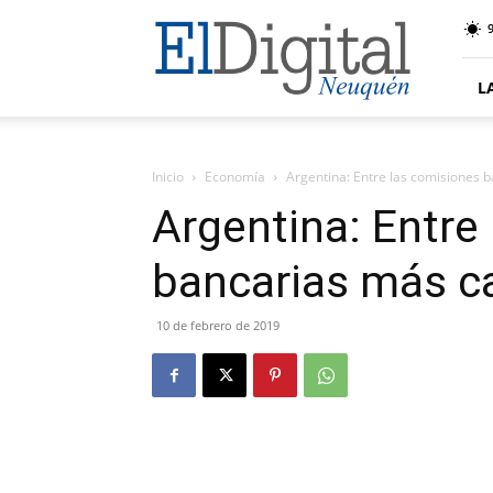
El
9
Digital
Neuquen
L
Inicio
Economía
Argentina: Entre las comisiones 
Argentina: Entre
bancarias más c
10 de febrero de 2019