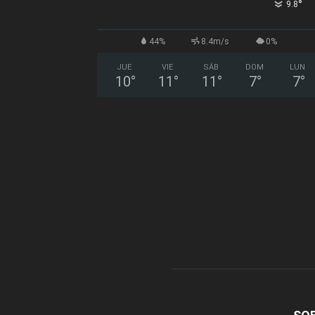
°
9.8
44%
8.4m/s
0%
JUE
VIE
SÁB
DOM
LUN
10
°
11
°
11
°
7
°
7
°