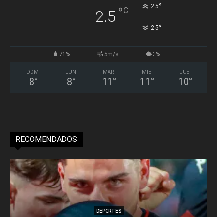
°
2.5
°
C
2.5
°
2.5
71%
5m/s
3%
DOM
LUN
MAR
MIÉ
JUE
8
°
8
°
11
°
11
°
10
°
RECOMENDADOS
DEPORTES