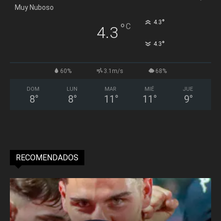
Muy Nuboso
°
4.3
°
C
4.3
°
4.3
60%
3.1m/s
68%
DOM
LUN
MAR
MIÉ
JUE
8
°
8
°
11
°
11
°
9
°
RECOMENDADOS