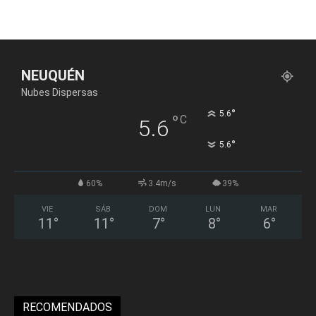
NEUQUÉN
Nubes Dispersas
°
5.6
°
C
5.6
°
5.6
60%
3.4m/s
39%
VIE
SÁB
DOM
LUN
MAR
11
°
11
°
7
°
8
°
6
°
RECOMENDADOS