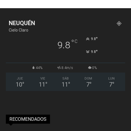
NEUQUÉN
Cielo Claro
°
9.8
°
C
9.8
°
9.8
44%
8.4m/s
0%
JUE
VIE
SÁB
DOM
LUN
10
°
11
°
11
°
7
°
7
°
RECOMENDADOS